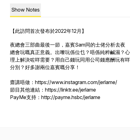
Show Notes
【此訪問首次發布於2022年12月】
夜總會三部曲最後一節，嘉賓Sam同的士佬分析去夜
總會玩嘅真正意義。出嚟玩係位乜？唔係純粹鹹濕？心
理上解決咗咩需要？用自己錢玩同用公司錢應酬玩有咩
分別？好多謝兩位嘉賓嘅分享！
齋講唔做：https://www.instagram.com/jerlame/
節目其他連結：https://linktr.ee/jerlame
PayMe支持：http://payme.hsbc/jerlame