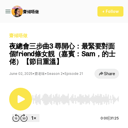
+ Follow
齋傾唔做
齋傾唔做
夜總會三步曲3 尋開心：最緊要對面
個friend條女靚（嘉賓：Sam，的士
佬）【節目重溫】
Share
June 02, 2025
•
齋老味
•
Season 2
•
Episode 21
Use Left/Right to seek, Home/End to jump to st
0:00
|
31:25